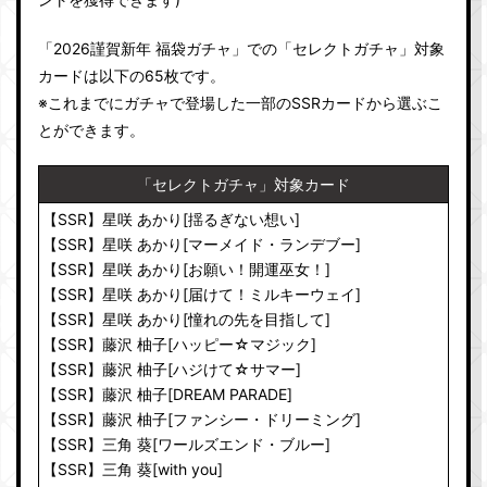
「2026謹賀新年 福袋ガチャ」での「セレクトガチャ」対象
カードは以下の65枚です。
※これまでにガチャで登場した一部のSSRカードから選ぶこ
とができます。
「セレクトガチャ」対象カード
【SSR】星咲 あかり[揺るぎない想い]
【SSR】星咲 あかり[マーメイド・ランデブー]
【SSR】星咲 あかり[お願い！開運巫女！]
【SSR】星咲 あかり[届けて！ミルキーウェイ]
【SSR】星咲 あかり[憧れの先を目指して]
【SSR】藤沢 柚子[ハッピー☆マジック]
【SSR】藤沢 柚子[ハジけて☆サマー]
【SSR】藤沢 柚子[DREAM PARADE]
【SSR】藤沢 柚子[ファンシー・ドリーミング]
【SSR】三角 葵[ワールズエンド・ブルー]
【SSR】三角 葵[with you]