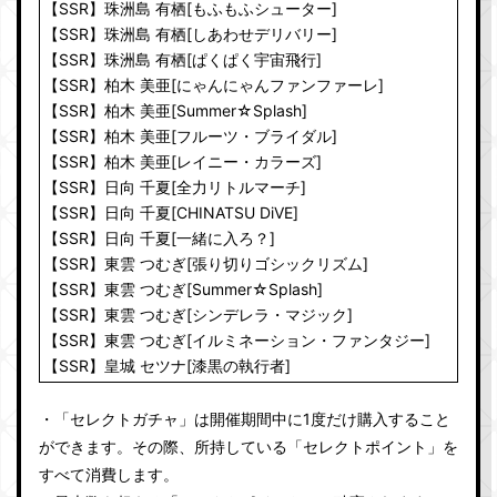
【SSR】珠洲島 有栖[もふもふシューター]
【SSR】珠洲島 有栖[しあわせデリバリー]
【SSR】珠洲島 有栖[ぱくぱく宇宙飛行]
【SSR】柏木 美亜[にゃんにゃんファンファーレ]
【SSR】柏木 美亜[Summer☆Splash]
【SSR】柏木 美亜[フルーツ・ブライダル]
【SSR】柏木 美亜[レイニー・カラーズ]
【SSR】日向 千夏[全力リトルマーチ]
【SSR】日向 千夏[CHINATSU DiVE]
【SSR】日向 千夏[一緒に入ろ？]
【SSR】東雲 つむぎ[張り切りゴシックリズム]
【SSR】東雲 つむぎ[Summer☆Splash]
【SSR】東雲 つむぎ[シンデレラ・マジック]
【SSR】東雲 つむぎ[イルミネーション・ファンタジー]
【SSR】皇城 セツナ[漆黒の執行者]
・「セレクトガチャ」は開催期間中に1度だけ購入すること
ができます。その際、所持している「セレクトポイント」を
すべて消費します。