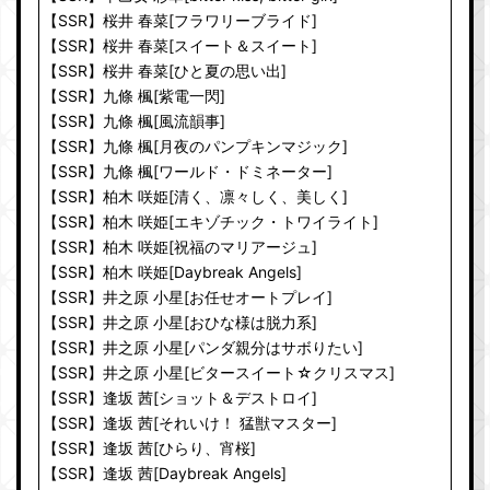
【SSR】桜井 春菜[フラワリーブライド]
【SSR】桜井 春菜[スイート＆スイート]
【SSR】桜井 春菜[ひと夏の思い出]
【SSR】九條 楓[紫電一閃]
【SSR】九條 楓[風流韻事]
【SSR】九條 楓[月夜のパンプキンマジック]
【SSR】九條 楓[ワールド・ドミネーター]
【SSR】柏木 咲姫[清く、凛々しく、美しく]
【SSR】柏木 咲姫[エキゾチック・トワイライト]
【SSR】柏木 咲姫[祝福のマリアージュ]
【SSR】柏木 咲姫[Daybreak Angels]
【SSR】井之原 小星[お任せオートプレイ]
【SSR】井之原 小星[おひな様は脱力系]
【SSR】井之原 小星[パンダ親分はサボりたい]
【SSR】井之原 小星[ビタースイート☆クリスマス]
【SSR】逢坂 茜[ショット＆デストロイ]
【SSR】逢坂 茜[それいけ！ 猛獣マスター]
【SSR】逢坂 茜[ひらり、宵桜]
【SSR】逢坂 茜[Daybreak Angels]