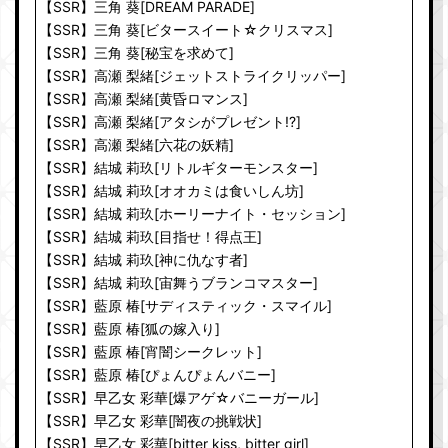
【SSR】三角 葵[DREAM PARADE]
【SSR】三角 葵[ビタースイート☆クリスマス]
【SSR】三角 葵[秘宝を求めて]
【SSR】高瀬 梨緒[ジェットストライクリッパー]
【SSR】高瀬 梨緒[黄昏ロマンス]
【SSR】高瀬 梨緒[アタシがプレゼント!?]
【SSR】高瀬 梨緒[六花の妖精]
【SSR】結城 莉玖[リトルギターモンスター]
【SSR】結城 莉玖[オオカミは食いしん坊]
【SSR】結城 莉玖[ホーリーナイト・セッション]
【SSR】結城 莉玖[目指せ！得点王]
【SSR】結城 莉玖[神に仇なす者]
【SSR】結城 莉玖[宙舞うブランコマスター]
【SSR】藍原 椿[サディスティック・スマイル]
【SSR】藍原 椿[狐の嫁入り]
【SSR】藍原 椿[宵闇シークレット]
【SSR】藍原 椿[ぴょんぴょんバニー]
【SSR】早乙女 彩華[爆アゲ☆バニーガール]
【SSR】早乙女 彩華[闇夜の挑戦状]
【SSR】早乙女 彩華[bitter kiss, bitter girl]