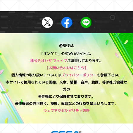
©SEGA
「オンゲキ」公式Webサイトは、
株式会社セガ フェイブ
が運営しております。
【お問い合わせはこちら】
個人情報の取り扱いについては
プライバシーポリシー
を参照下さい。
本サイトで使用されている画像、文章、情報、音声、動画、等は株式会社セ
ガの
著作権により保護されております。
著作権者の許可無く、複製、転載などの行為を禁止いたします。
ウェブアクセシビリティ方針