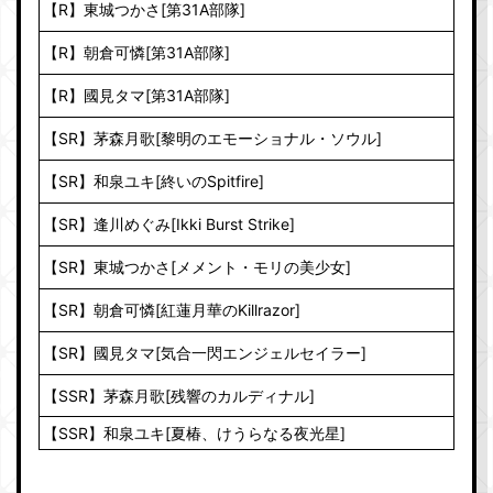
【R】東城つかさ[第31A部隊]
【R】朝倉可憐[第31A部隊]
【R】國見タマ[第31A部隊]
【SR】茅森月歌[黎明のエモーショナル・ソウル]
【SR】和泉ユキ[終いのSpitfire]
【SR】逢川めぐみ[Ikki Burst Strike]
【SR】東城つかさ[メメント・モリの美少女]
【SR】朝倉可憐[紅蓮月華のKillrazor]
【SR】國見タマ[気合一閃エンジェルセイラー]
【SSR】茅森月歌[残響のカルディナル]
【SSR】和泉ユキ[夏椿、けうらなる夜光星]