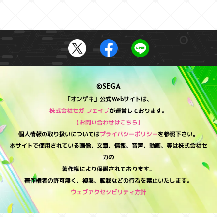
©SEGA
「オンゲキ」公式Webサイトは、
株式会社セガ フェイブ
が運営しております。
【お問い合わせはこちら】
個人情報の取り扱いについては
プライバシーポリシー
を参照下さい。
本サイトで使用されている画像、文章、情報、音声、動画、等は株式会社セ
ガの
著作権により保護されております。
著作権者の許可無く、複製、転載などの行為を禁止いたします。
ウェブアクセシビリティ方針