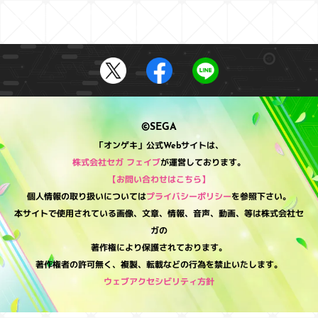
©SEGA
「オンゲキ」公式Webサイトは、
株式会社セガ フェイブ
が運営しております。
【お問い合わせはこちら】
個人情報の取り扱いについては
プライバシーポリシー
を参照下さい。
本サイトで使用されている画像、文章、情報、音声、動画、等は株式会社セ
ガの
著作権により保護されております。
著作権者の許可無く、複製、転載などの行為を禁止いたします。
ウェブアクセシビリティ方針